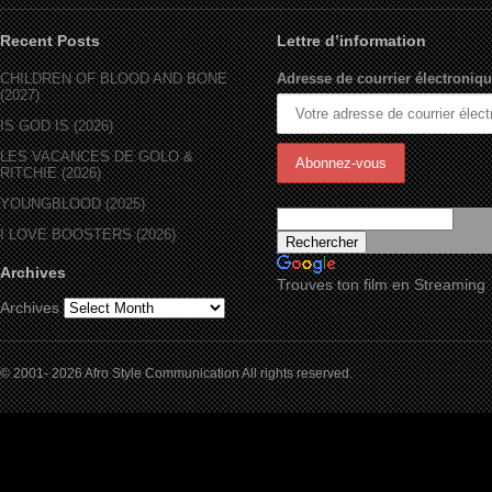
Recent Posts
Lettre d’information
CHILDREN OF BLOOD AND BONE
Adresse de courrier électroniqu
(2027)
IS GOD IS (2026)
LES VACANCES DE GOLO &
RITCHIE (2026)
YOUNGBLOOD (2025)
I LOVE BOOSTERS (2026)
Archives
Trouves ton film en Streaming
Archives
© 2001- 2026 Afro Style Communication All rights reserved.