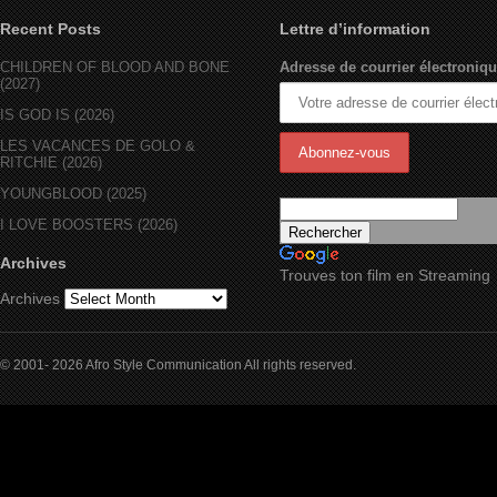
Recent Posts
Lettre d’information
CHILDREN OF BLOOD AND BONE
Adresse de courrier électroniqu
(2027)
IS GOD IS (2026)
LES VACANCES DE GOLO &
RITCHIE (2026)
YOUNGBLOOD (2025)
I LOVE BOOSTERS (2026)
Archives
Trouves ton film en Streaming
Archives
© 2001- 2026 Afro Style Communication All rights reserved.