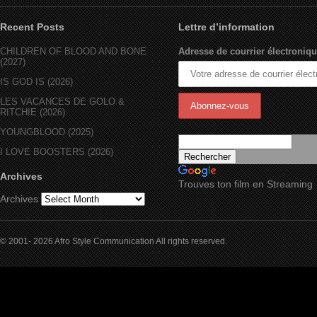
Recent Posts
Lettre d’information
CHILDREN OF BLOOD AND BONE
Adresse de courrier électroniqu
(2027)
IS GOD IS (2026)
LES VACANCES DE GOLO &
RITCHIE (2026)
YOUNGBLOOD (2025)
I LOVE BOOSTERS (2026)
Archives
Trouves ton film en Streaming
Archives
© 2001- 2026 Afro Style Communication All rights reserved.