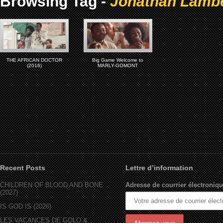
Browsing Tag -
Jonathan Lamb
THE AFRICAN DOCTOR
Big Game Welcome to
(2016)
MARLY-GOMONT
Recent Posts
Lettre d’information
CHILDREN OF BLOOD AND BONE
Adresse de courrier électroniqu
(2027)
IS GOD IS (2026)
LES VACANCES DE GOLO &