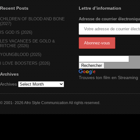
Recent Posts
Lettre d’information
CHILDREN OF BLOOD AND BONE
Adresse de courrier électroniqu
(2027)
IS GOD IS (2026)
LES VACANCES DE GOLO &
RITCHIE (2026)
YOUNGBLOOD (2025)
I LOVE BOOSTERS (2026)
Archives
Trouves ton film en Streaming
Archives
© 2001- 2026 Afro Style Communication All rights reserved.