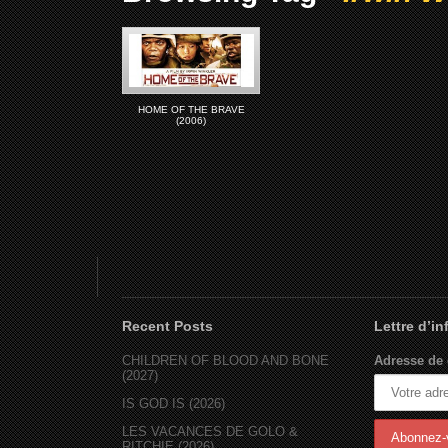
HOME OF THE BRAVE
(2006)
Recent Posts
Lettre d’i
CHILDREN OF BLOOD AND BONE
Adresse de 
(2027)
IS GOD IS (2026)
LES VACANCES DE GOLO &
RITCHIE (2026)