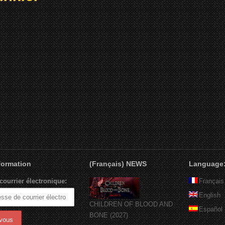
nformation
(Français) NEWS
Language
courrier électronique:
Français
English
CHILDREN OF BLOOD AND
Español
BONE (2027)