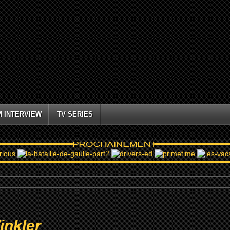
M INTERVIEW
TV SERIES
inkler