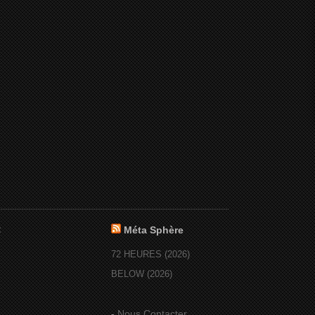
:
Méta Sphère
72 HEURES (2026)
BELOW (2026)
-
Nous Contacter