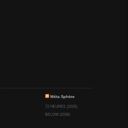
:
Méta Sphère
72 HEURES (2026)
BELOW (2026)