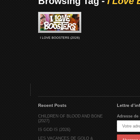
Browsing Tag -
I Love 
I LOVE BOOSTERS (2026)
Recent Posts
Lettre d’i
CHILDREN OF BLOOD AND BONE
Adresse de 
(2027)
IS GOD IS (2026)
LES VACANCES DE GOLO &