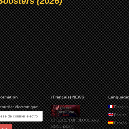
Boosters (2026)
nformation
(Français) NEWS
Language
courrier électronique:
Français
English
CHILDREN OF BLOOD AND
Español
BONE (2027)