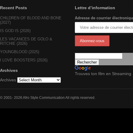
Recent Posts
Lettre d’information
CHILDREN OF BLOOD AND BONE
Adresse de courrier électroniqu
(2027)
IS GOD IS (2026)
LES VACANCES DE GOLO &
RITCHIE (2026)
YOUNGBLOOD (2025)
I LOVE BOOSTERS (2026)
Archives
Trouves ton film en Streaming
Archives
© 2001- 2026 Afro Style Communication All rights reserved.