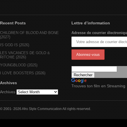
Recent Posts
Lettre d’information
CHILDREN OF BLOOD AND BONE
Adresse de courrier électroniqu
(2027)
IS GOD IS (2026)
LES VACANCES DE GOLO &
RITCHIE (2026)
YOUNGBLOOD (2025)
I LOVE BOOSTERS (2026)
Archives
Trouves ton film en Streaming
Archives
© 2001- 2026 Afro Style Communication All rights reserved.