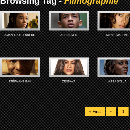
Browsing Tag -
Filmographie
AMANDLA STENBERG
JADEN SMITH
MANIE MALONE
STÉPHANE BAK
ZENDAYA
ASSA SYLLA
« First
«
1