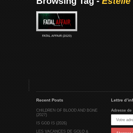
Browsing Tag -
Estelle
FATAL AFFAIR (2020)
Recent Posts
Lettre d’i
CHILDREN OF BLOOD AND BONE
Adresse de 
(2027)
IS GOD IS (2026)
LES VACANCES DE GOLO &