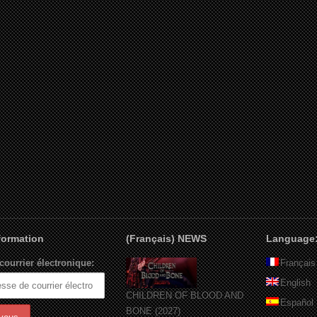
nformation
(Français) NEWS
Language
courrier électronique:
Français
English
CHILDREN OF BLOOD AND
Español
BONE (2027)