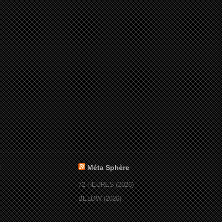
:
Méta Sphère
72 HEURES (2026)
BELOW (2026)