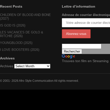
Recent Posts
Lettre d’information
CHILDREN OF BLOOD AND BONE
Adresse de courrier électroniqu
(2027)
IS GOD IS (2026)
LES VACANCES DE GOLO &
RITCHIE (2026)
YOUNGBLOOD (2025)
I LOVE BOOSTERS (2026)
Archives
Trouves ton film en Streaming
Archives
© 2001- 2026 Afro Style Communication All rights reserved.