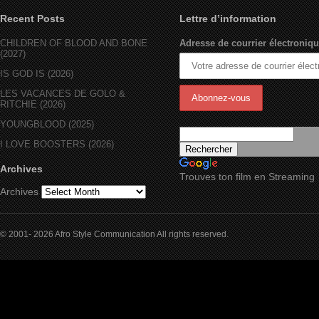
Recent Posts
Lettre d’information
CHILDREN OF BLOOD AND BONE
Adresse de courrier électroniqu
(2027)
IS GOD IS (2026)
LES VACANCES DE GOLO &
RITCHIE (2026)
YOUNGBLOOD (2025)
I LOVE BOOSTERS (2026)
Archives
Trouves ton film en Streaming
Archives
© 2001- 2026 Afro Style Communication All rights reserved.