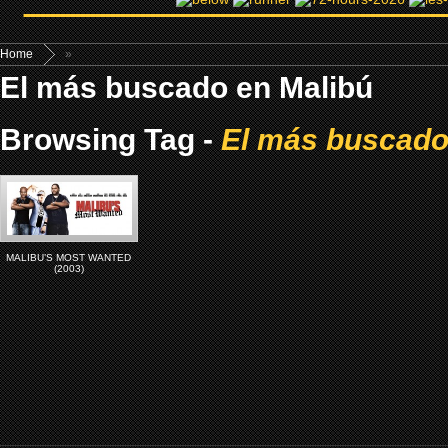
Home
»
El más buscado en Malibú
Browsing Tag -
El más buscado
MALIBU’S MOST WANTED
(2003)