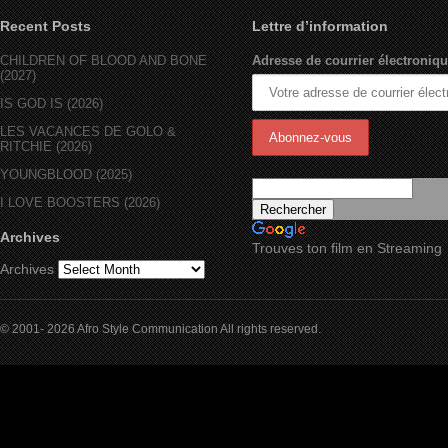
Recent Posts
Lettre d’information
CHILDREN OF BLOOD AND BONE
Adresse de courrier électroniqu
(2027)
IS GOD IS (2026)
LES VACANCES DE GOLO &
RITCHIE (2026)
YOUNGBLOOD (2025)
I LOVE BOOSTERS (2026)
Archives
Trouves ton film en Streaming
Archives
© 2001- 2026 Afro Style Communication All rights reserved.