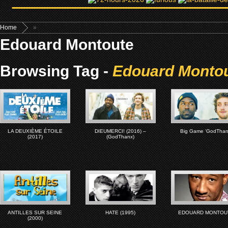
Home
»
Edouard Montoute
Browsing Tag -
Edouard Monto
LA DEUXIÈME ÉTOILE
DIEUMERCI! (2016) –
Big Game ‘GodThan
(2017)
(GodThanx)
ANTILLES SUR SEINE
HATE (1995)
EDOUARD MONTOU
(2000)