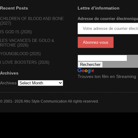
Recent Posts
Lettre d’information
CHILDREN OF BLOOD AND BONE
Adresse de courrier électroniqu
(2027)
IS GOD IS (2026)
LES VACANCES DE GOLO &
RITCHIE (2026)
YOUNGBLOOD (2025)
I LOVE BOOSTERS (2026)
Archives
Trouves ton film en Streaming
Archives
© 2001- 2026 Afro Style Communication All rights reserved.