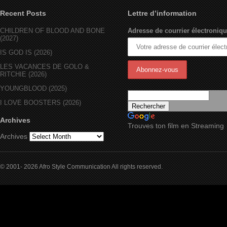
Recent Posts
Lettre d’information
CHILDREN OF BLOOD AND BONE
Adresse de courrier électroniqu
(2027)
IS GOD IS (2026)
LES VACANCES DE GOLO &
RITCHIE (2026)
YOUNGBLOOD (2025)
I LOVE BOOSTERS (2026)
Archives
Trouves ton film en Streaming
Archives
© 2001- 2026 Afro Style Communication All rights reserved.