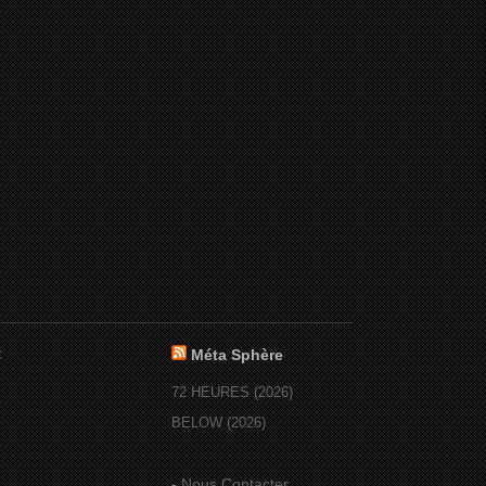
:
Méta Sphère
72 HEURES (2026)
BELOW (2026)
-
Nous Contacter