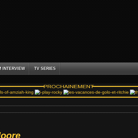
M INTERVIEW
TV SERIES
oore