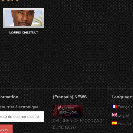
MORRIS CHESTNUT
nformation
(Français) NEWS
Language
courrier électronique:
Français
English
CHILDREN OF BLOOD AND
Español
BONE (2027)