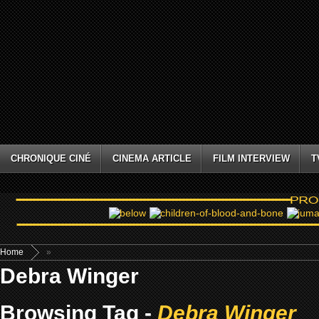
CHRONIQUE CINÉ
CINEMA ARTICLE
FILM INTERVIEW
T
Home
»
Debra Winger
Browsing Tag -
Debra Winger