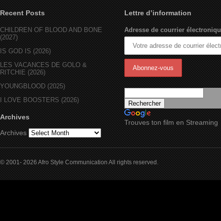
Recent Posts
Lettre d’information
CHILDREN OF BLOOD AND BONE
Adresse de courrier électroniqu
(2027)
IS GOD IS (2026)
LES VACANCES DE GOLO &
RITCHIE (2026)
YOUNGBLOOD (2025)
I LOVE BOOSTERS (2026)
Archives
Trouves ton film en Streaming
Archives
© 2001- 2026 Afro Style Communication All rights reserved.