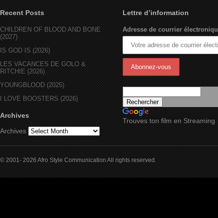
Recent Posts
Lettre d’information
CHILDREN OF BLOOD AND BONE
Adresse de courrier électroniqu
(2027)
IS GOD IS (2026)
LES VACANCES DE GOLO &
RITCHIE (2026)
YOUNGBLOOD (2025)
I LOVE BOOSTERS (2026)
Archives
Trouves ton film en Streaming
Archives
© 2001- 2026 Afro Style Communication All rights reserved.