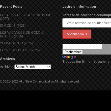
Recent Posts
Lettre d’information
CHILDREN OF BLOOD AND BONE
Adresse de courrier électroniqu
(2027)
IS GOD IS (2026)
LES VACANCES DE GOLO &
RITCHIE (2026)
YOUNGBLOOD (2025)
I LOVE BOOSTERS (2026)
Archives
Trouves ton film en Streaming
Archives
© 2001- 2026 Afro Style Communication All rights reserved.