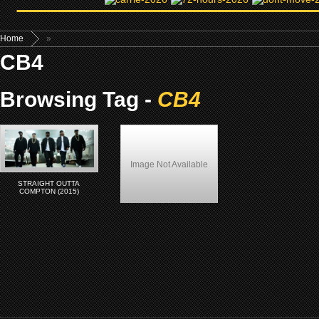
Home
»
CB4
Browsing Tag -
CB4
Image Not Available
STRAIGHT OUTTA
COMPTON (2015)
CB4 (1993)