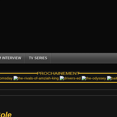
M INTERVIEW
TV SERIES
ole