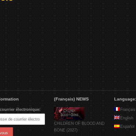
nformation
(Français) NEWS
Language
courrier électronique:
Français
English
CHILDREN OF BLOOD AND
Español
BONE (2027)