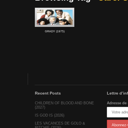
GRADY (1975)
Recent Posts
Lettre d’i
CHILDREN OF BLOOD AND BONE
Adresse de 
(2027)
IS GOD IS (2026)
LES VACANCES DE GOLO &
RITCHIE (2026)