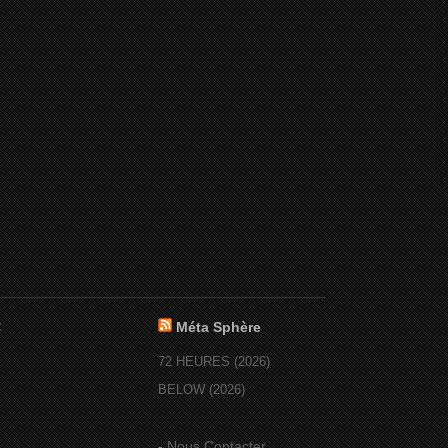
:
Méta Sphère
72 HEURES (2026)
BELOW (2026)
-
Nous Contacter