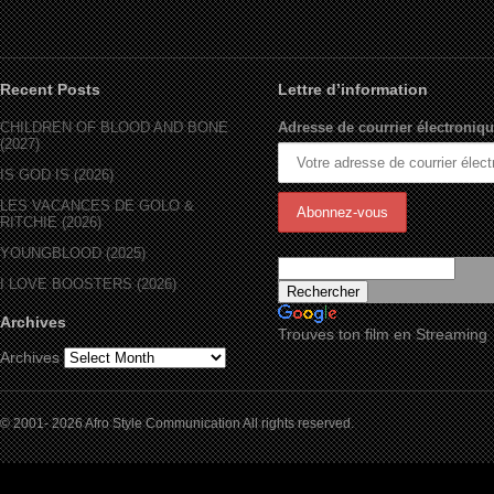
Recent Posts
Lettre d’information
CHILDREN OF BLOOD AND BONE
Adresse de courrier électroniqu
(2027)
IS GOD IS (2026)
LES VACANCES DE GOLO &
RITCHIE (2026)
YOUNGBLOOD (2025)
I LOVE BOOSTERS (2026)
Archives
Trouves ton film en Streaming
Archives
© 2001- 2026 Afro Style Communication All rights reserved.