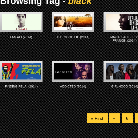
Browsing Tag -
black
I AM ALI (2014)
THE GOOD LIE (2014)
MAY ALLAH BLES
FRANCE! (2014)
FINDING FELA! (2014)
ADDICTED (2014)
GIRLHOOD (2014
« First
«
6