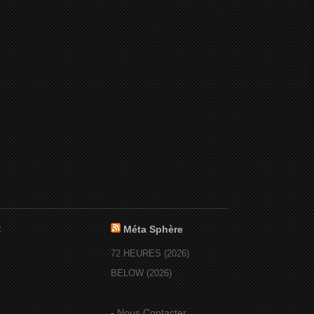
:
Méta Sphère
72 HEURES (2026)
BELOW (2026)
-
Nous Contacter