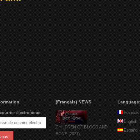
nformation
(Français) NEWS
Language
courrier électronique:
Français
English
CHILDREN OF BLOOD AND
Español
BONE (2027)