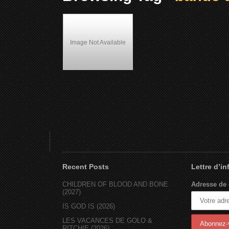
Image Not Available
Lockdown (2000)
Recent Posts
Lettre d’i
CHILDREN OF BLOOD AND BONE
Adresse de 
(2027)
IS GOD IS (2026)
LES VACANCES DE GOLO &
RITCHIE (2026)