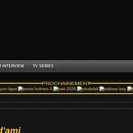
M INTERVIEW
TV SERIES
d’ami