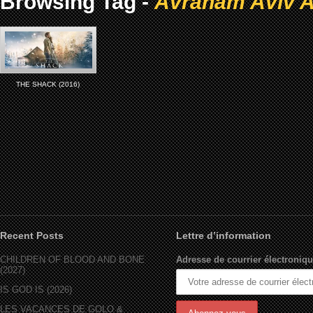
Browsing Tag -
Avraham Aviv A
THE SHACK (2016)
Recent Posts
Lettre d’information
CHILDREN OF BLOOD AND BONE
Adresse de courrier électroniqu
(2027)
IS GOD IS (2026)
LES VACANCES DE GOLO &