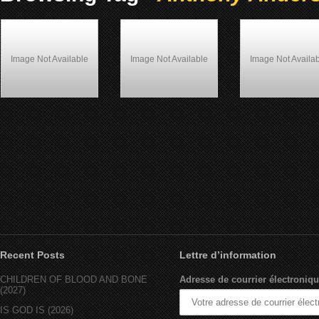
Image Not Available
Image Not Available
Image Not Availa
3 Strikes (2000)
Life (1999)
BIG MOMMA’S HOU
(1999)
Recent Posts
Lettre d’information
CHILDREN OF BLOOD AND BONE
Adresse de courrier électroniqu
(2027)
IS GOD IS (2026)