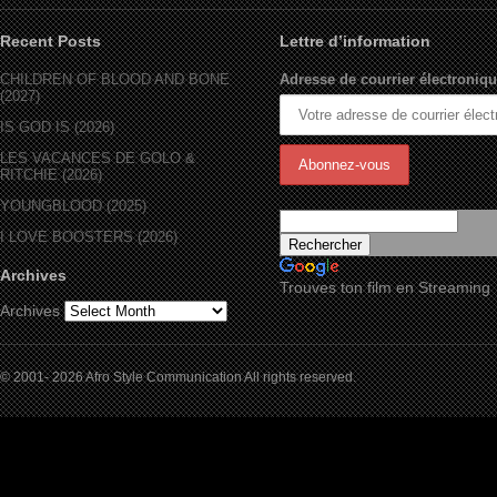
Recent Posts
Lettre d’information
CHILDREN OF BLOOD AND BONE
Adresse de courrier électroniqu
(2027)
IS GOD IS (2026)
LES VACANCES DE GOLO &
RITCHIE (2026)
YOUNGBLOOD (2025)
I LOVE BOOSTERS (2026)
Archives
Trouves ton film en Streaming
Archives
© 2001- 2026 Afro Style Communication All rights reserved.