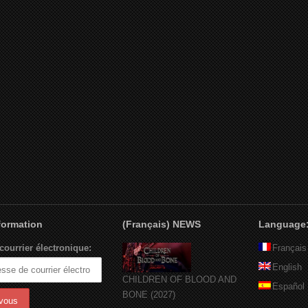
nformation
(Français) NEWS
Language
courrier électronique:
Français
English
CHILDREN OF BLOOD AND
Español
BONE (2027)