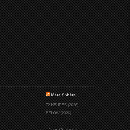
:
Méta Sphère
72 HEURES (2026)
BELOW (2026)
-
Nous Contacter