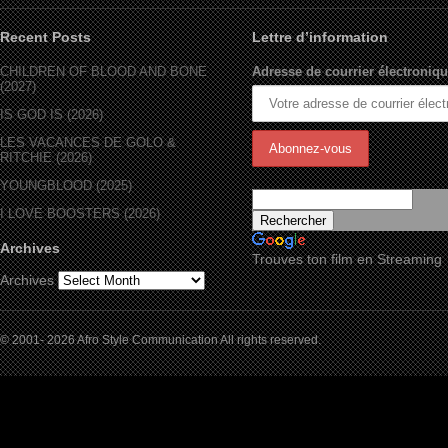
Recent Posts
Lettre d’information
CHILDREN OF BLOOD AND BONE
Adresse de courrier électroniqu
(2027)
IS GOD IS (2026)
LES VACANCES DE GOLO &
RITCHIE (2026)
YOUNGBLOOD (2025)
I LOVE BOOSTERS (2026)
Archives
Trouves ton film en Streaming
Archives
© 2001- 2026 Afro Style Communication All rights reserved.