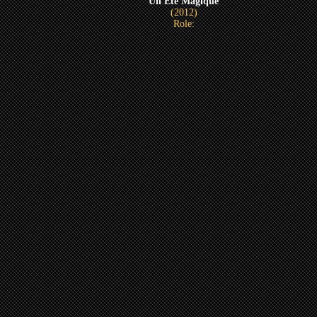
Un Ete Magique
(2012)
Role: