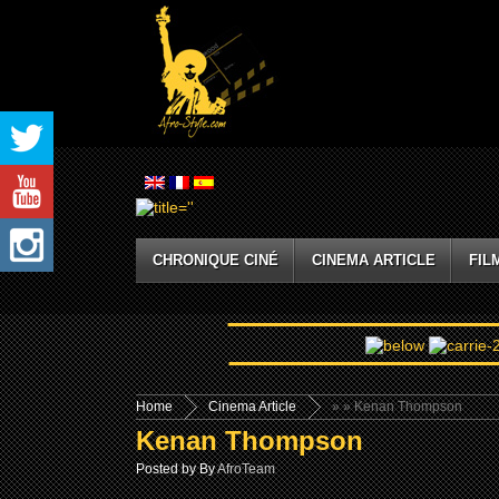
CHRONIQUE CINÉ
CINEMA ARTICLE
FIL
Home
Cinema Article
»
» Kenan Thompson
Kenan Thompson
Posted by By
AfroTeam