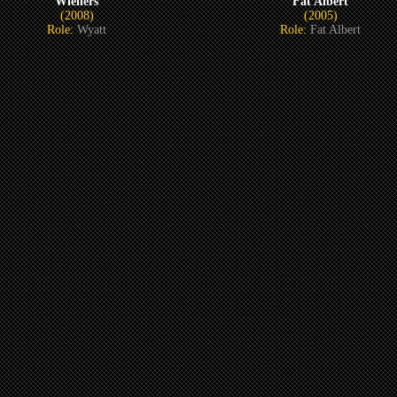
Wieners
Fat Albert
(2008)
(2005)
Role:
Wyatt
Role:
Fat Albert