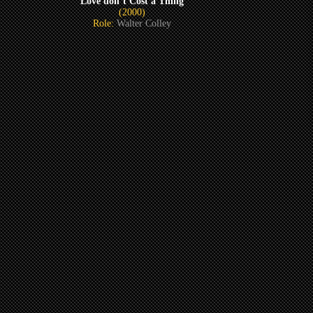
Love don’t Cost a Thing
(2000)
Role:
Walter Colley