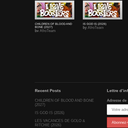
CHILDREN OF BLOOD AND
IS GOD IS (2026)
BONE (2027)
by
AfroTeam
by
AfroTeam
Recent Posts
Lettre d’i
CHILDREN OF BLOOD AND BONE
Adresse de 
(2027)
IS GOD IS (2026)
LES VACANCES DE GOLO &
RITCHIE (2026)