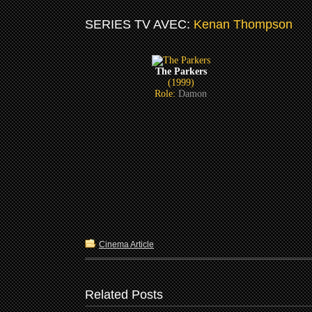
SERIES TV AVEC:
Kenan Thompson
The Parkers
(1999)
Role:
Damon
Cinema Article
Related Posts