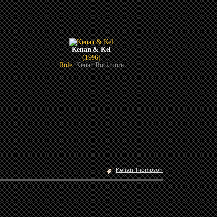
Kenan & Kel
(1996)
Role:
Kenan Rockmore
Kenan Thompson