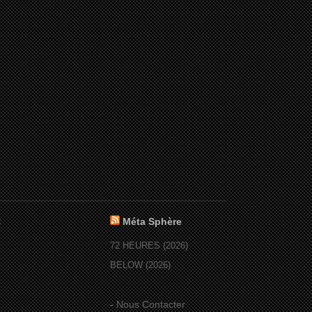
:
Méta Sphère
72 HEURES (2026)
BELOW (2026)
-
Nous Contacter