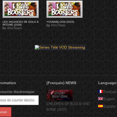
LES VACANCES DE GOLO &
YOUNGBLOOD (2025)
RITCHIE (2026)
by
AfroTeam
by
AfroTeam
nformation
(Français) NEWS
Language
courrier électronique:
Français
English
CHILDREN OF BLOOD AND
Español
BONE (2027)