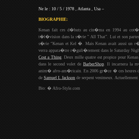
Ne le : 10 / 5 / 1978 , Atlanta , Usa –
BIOGRAPHIE:
Kenan fait ces d�buts au cin�ma en 1994 au cot�
t�l�vision dans la s�rie ” All That”. Lui et son part
s�rie “Kenan et Kel �. Mais Kenan avait aussi un r�
verra appara�tre r�guli�rement dans le Saturday Nigh
Cost a Thing
. Deux mille quatre est propice pour Kenan
dans le second volet de
BarberShop
. Il incarnera l
anim� afro-am�ricain. En 2006 gr�ce � ces heures de vo
de
Samuel L Jackson
de serpent venimeux. Actuellement 
Bio: � Afro-Style.com