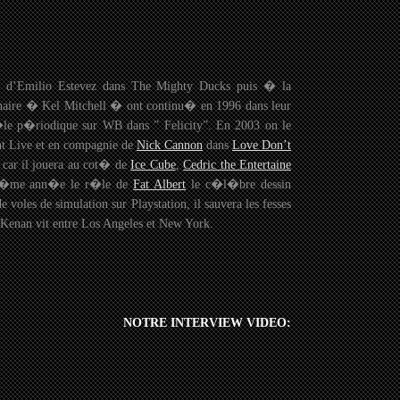
 d’Emilio Estevez dans The Mighty Ducks puis � la
enaire � Kel Mitchell � ont continu� en 1996 dans leur
le p�riodique sur WB dans ” Felicity”. En 2003 on le
t Live et en compagnie de
Nick Cannon
dans
Love Don’t
 car il jouera au cot� de
Ice Cube
,
Cedric the Entertaine
a m�me ann�e le r�le de
Fat Albert
le c�l�bre dessin
les de simulation sur Playstation, il sauvera les fesses
Kenan vit entre Los Angeles et New York.
NOTRE INTERVIEW VIDEO: