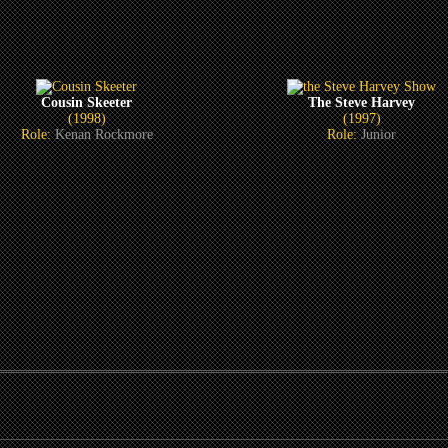
Cousin Skeeter
The Steve Harvey
(1998)
(1997)
Role:
Kenan Rockmore
Role:
Junior