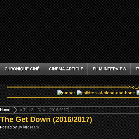
CHRONIQUE CINÉ
CINEMA ARTICLE
FILM INTERVIEW
T
Home
» The Get Down (2016/2017)
The Get Down (2016/2017)
Posted by By
AfroTeam