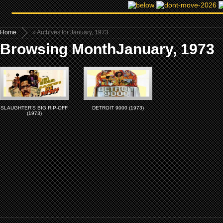
Home
» Archives for January, 1973
Browsing MonthJanuary, 1973
SLAUGHTER’S BIG RIP-OFF
DETROIT 9000 (1973)
(1973)