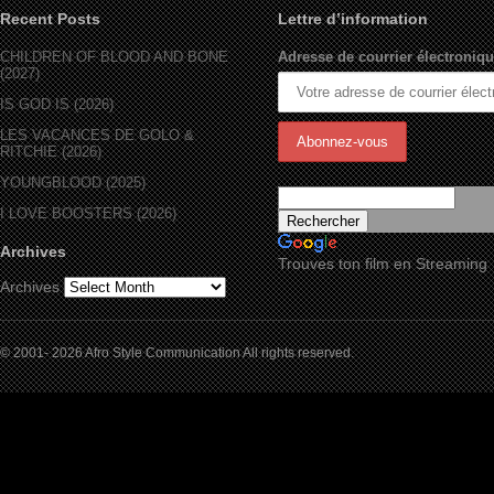
Recent Posts
Lettre d’information
CHILDREN OF BLOOD AND BONE
Adresse de courrier électroniqu
(2027)
IS GOD IS (2026)
LES VACANCES DE GOLO &
RITCHIE (2026)
YOUNGBLOOD (2025)
I LOVE BOOSTERS (2026)
Archives
Trouves ton film en Streaming
Archives
© 2001- 2026 Afro Style Communication All rights reserved.