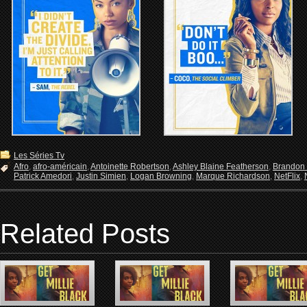
Les Séries Tv
Afro
,
afro-américain
,
Antoinette Robertson
,
Ashley Blaine Featherson
,
Brandon P
Patrick Amedori
,
Justin Simien
,
Logan Browning
,
Marque Richardson
,
NetFlix
,
Related Posts