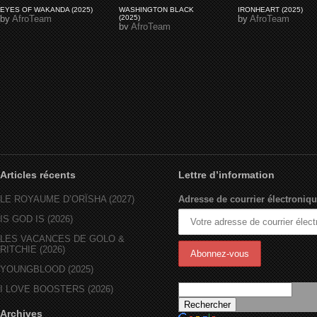
EYES OF WAKANDA (2025)
WASHINGTON BLACK
IRONHEART (2025)
by
AfroTeam
(2025)
by
AfroTeam
by
AfroTeam
Articles récents
Lettre d’information
LE ROYAUME D’ORÏSHA (2027)
Adresse de courrier électroniqu
IS GOD IS (2026)
LES VACANCES DE GOLO &
RITCHIE (2026)
YOUNGBLOOD (2025)
I LOVE BOOSTERS (2026)
Archives