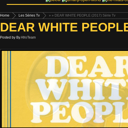
Home
Les Séries Tv
»
» DEAR WHITE PEOPLE (2017) Série Tv
DEAR WHITE PEOPLE (
Posted by By
AfroTeam