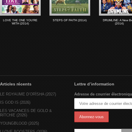
LOVE THE ONE YOU’RE
STEPS OF FAITH (2014)
DRUMLINE: A New B
WITH (2014)
(2014)
Articles récents
Lettre d’information
LE ROYAUME D’ORÏSHA (2027)
Adresse de courrier électroniqu
IS GOD IS (2026)
LES VACANCES DE GOLO &
RITCHIE (2026)
YOUNGBLOOD (2025)
I LOVE BOOSTERS (2026)