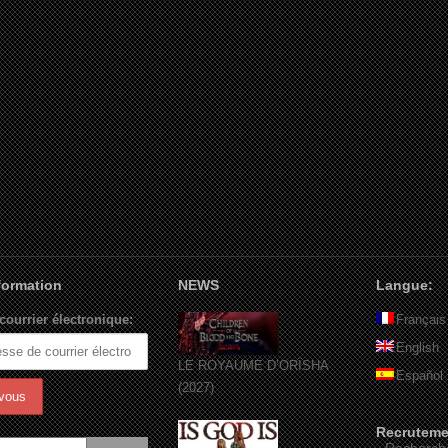
nformation
NEWS
Langue:
courrier électronique:
Français
English
LE ROYAUME D’ORÏSHA
Español
(2027)
Recruteme