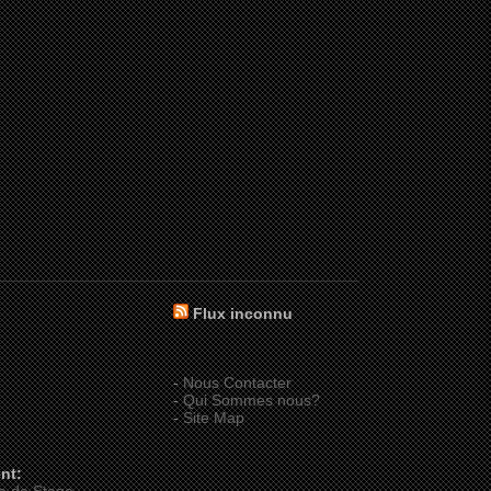
Flux inconnu
-
Nous Contacter
-
Qui Sommes nous?
-
Site Map
nt: