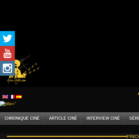
CHRONIQUE CINÉ
ARTICLE CINÉ
INTERVIEW CINÉ
SÉRI