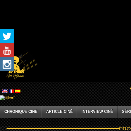
CHRONIQUE CINÉ
ARTICLE CINÉ
INTERVIEW CINÉ
SÉRI