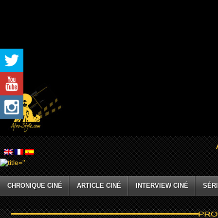
CHRONIQUE CINÉ
ARTICLE CINÉ
INTERVIEW CINÉ
SÉRI