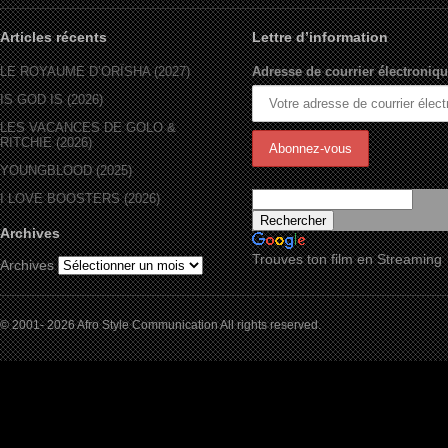
Articles récents
Lettre d’information
LE ROYAUME D’ORÏSHA (2027)
Adresse de courrier électroniqu
IS GOD IS (2026)
LES VACANCES DE GOLO &
RITCHIE (2026)
YOUNGBLOOD (2025)
I LOVE BOOSTERS (2026)
Archives
Trouves ton film en Streaming
Archives
© 2001- 2026 Afro Style Communication All rights reserved.