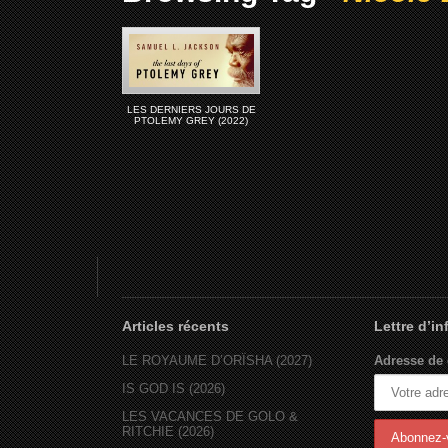
LES DERNIERS JOURS DE
PTOLEMY GREY (2022)
Articles récents
Lettre d’i
LE ROYAUME D’ORÏSHA (2027)
Adresse de 
IS GOD IS (2026)
LES VACANCES DE GOLO &
RITCHIE (2026)