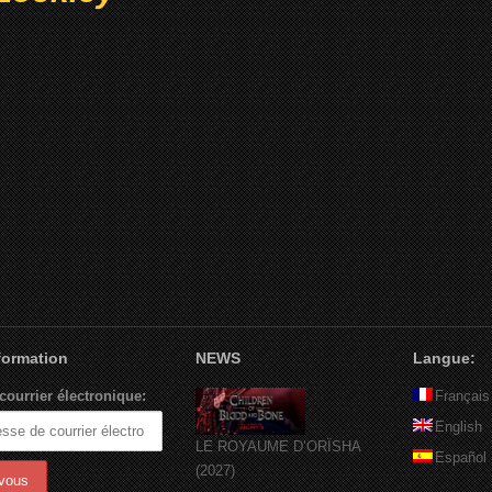
nformation
NEWS
Langue:
courrier électronique:
Français
English
LE ROYAUME D’ORÏSHA
Español
(2027)