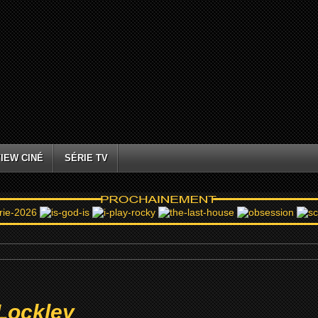
IEW CINÉ
SÉRIE TV
Lockley