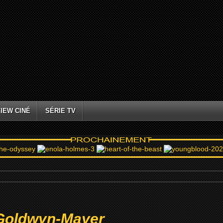
IEW CINÉ
SÉRIE TV
Goldwyn-Mayer