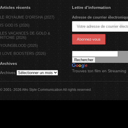
Articles récents
Lettre d’information
LE ROYAUME D’ORÏSHA (2027)
Adresse de courrier électroniqu
IS GOD IS (2026)
LES VACANCES DE GOLO &
RITCHIE (2026)
YOUNGBLOOD (2025)
I LOVE BOOSTERS (2026)
Archives
Trouves ton film en Streaming
Archives
© 2001- 2026 Afro Style Communication All rights reserved.