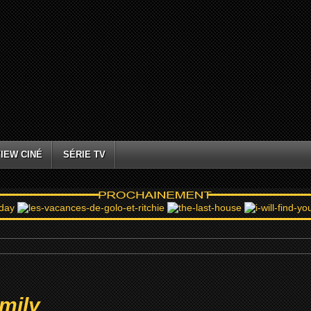
IEW CINÉ
SÉRIE TV
mily