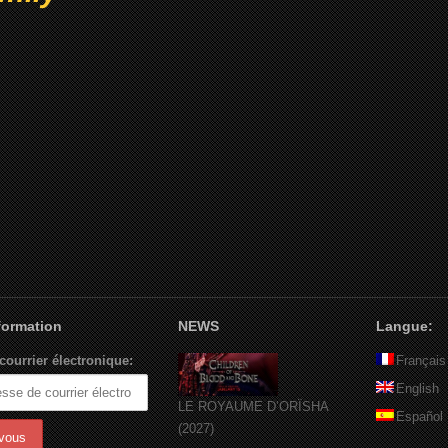
nformation
NEWS
Langue:
courrier électronique:
Français
English
LE ROYAUME D’ORÏSHA
Español
(2027)