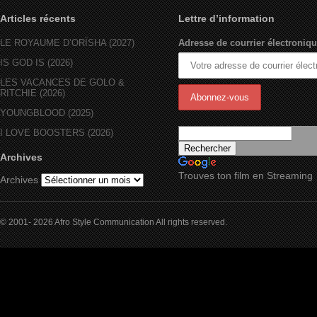
Articles récents
Lettre d’information
LE ROYAUME D’ORÏSHA (2027)
Adresse de courrier électroniqu
IS GOD IS (2026)
LES VACANCES DE GOLO &
RITCHIE (2026)
YOUNGBLOOD (2025)
I LOVE BOOSTERS (2026)
Archives
Trouves ton film en Streaming
Archives
© 2001- 2026 Afro Style Communication All rights reserved.