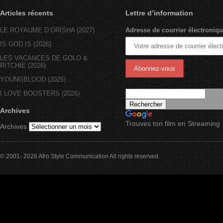
Articles récents
Lettre d’information
LE ROYAUME D’ORÏSHA (2027)
Adresse de courrier électroniqu
IS GOD IS (2026)
LES VACANCES DE GOLO &
RITCHIE (2026)
YOUNGBLOOD (2025)
I LOVE BOOSTERS (2026)
Archives
Trouves ton film en Streaming
Archives
© 2001- 2026 Afro Style Communication All rights reserved.