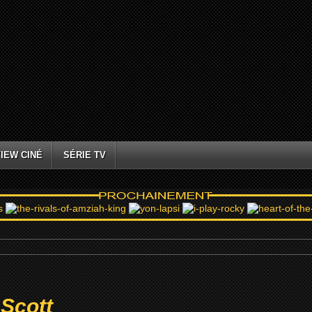
IEW CINÉ
SÉRIE TV
 Scott