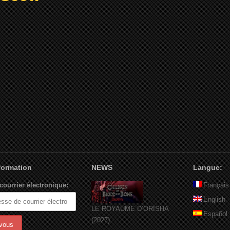
nformation
NEWS
Langue:
courrier électronique:
Français
English
LE ROYAUME D’ORÏSHA
Español
(2027)