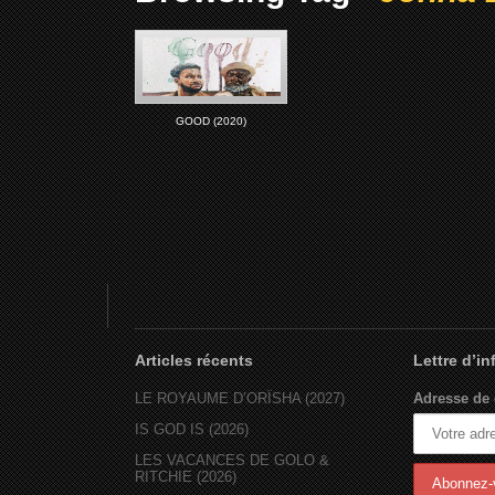
GOOD (2020)
Articles récents
Lettre d’i
LE ROYAUME D’ORÏSHA (2027)
Adresse de 
IS GOD IS (2026)
LES VACANCES DE GOLO &
RITCHIE (2026)