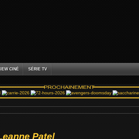
IEW CINÉ
SÉRIE TV
Leanne Patel