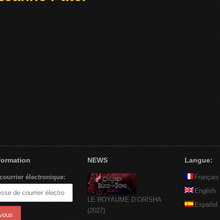
nformation
NEWS
Langue:
courrier électronique:
Français
English
LE ROYAUME D’ORÏSHA
Español
(2027)