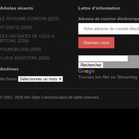
Articles récents
Lettre d’information
LE ROYAUME D’ORÏSHA (2027)
Adresse de courrier électroniqu
IS GOD IS (2026)
LES VACANCES DE GOLO &
RITCHIE (2026)
YOUNGBLOOD (2025)
I LOVE BOOSTERS (2026)
Archives
Trouves ton film en Streaming
Archives
© 2001- 2026 Afro Style Communication All rights reserved.