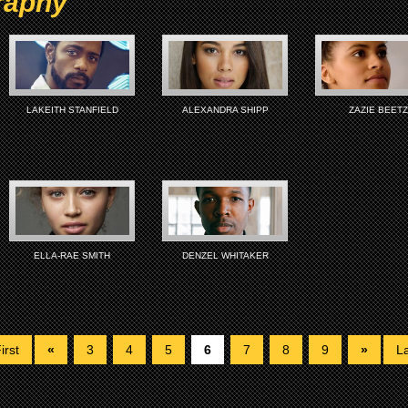
raphy
LAKEITH STANFIELD
ALEXANDRA SHIPP
ZAZIE BEETZ
ELLA-RAE SMITH
DENZEL WHITAKER
irst
«
3
4
5
6
7
8
9
»
La