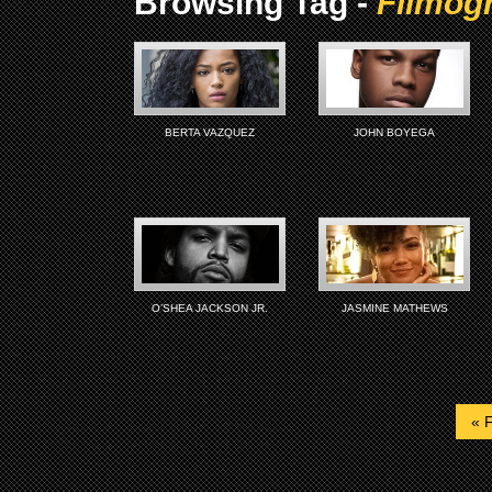
Browsing Tag -
Filmog
BERTA VAZQUEZ
JOHN BOYEGA
O’SHEA JACKSON JR.
JASMINE MATHEWS
« F