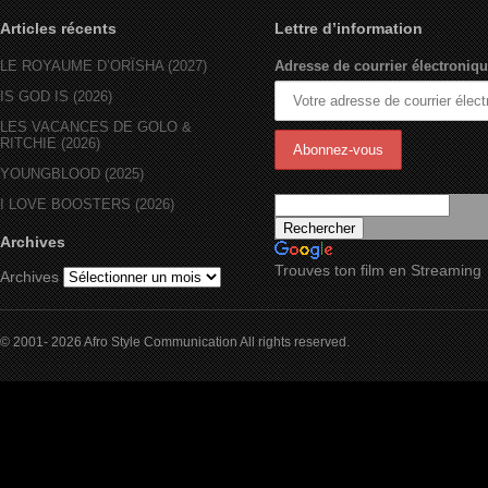
Articles récents
Lettre d’information
LE ROYAUME D’ORÏSHA (2027)
Adresse de courrier électroniqu
IS GOD IS (2026)
LES VACANCES DE GOLO &
RITCHIE (2026)
YOUNGBLOOD (2025)
I LOVE BOOSTERS (2026)
Archives
Trouves ton film en Streaming
Archives
© 2001- 2026 Afro Style Communication All rights reserved.