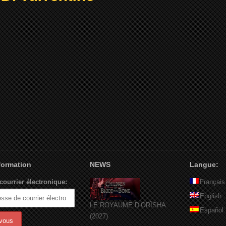
nformation
NEWS
Langue:
courrier électronique:
Français
English
LE ROYAUME D’ORÏSHA
Español
(2027)