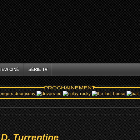
IEW CINÉ
SÉRIE TV
D. Turrentine