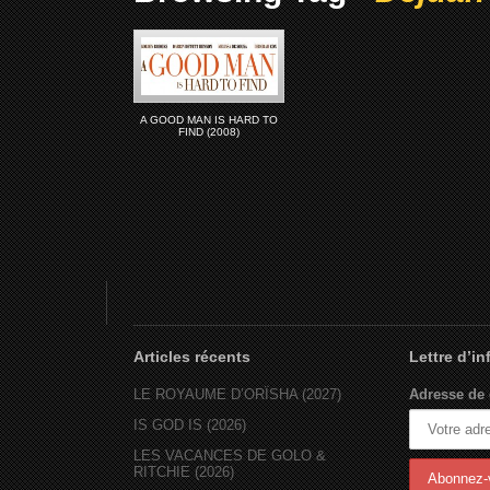
A GOOD MAN IS HARD TO
FIND (2008)
Articles récents
Lettre d’i
LE ROYAUME D’ORÏSHA (2027)
Adresse de 
IS GOD IS (2026)
LES VACANCES DE GOLO &
RITCHIE (2026)