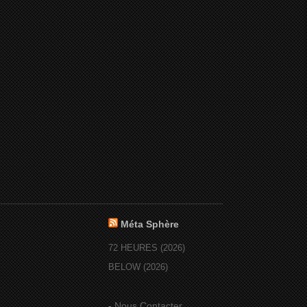
Méta Sphère
72 HEURES (2026)
BELOW (2026)
-
Nous Contacter